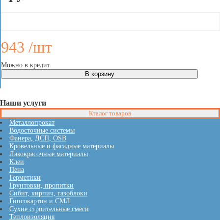
943
/шт
Можно в кредит
Наши услуги
Кталог товаров
Металлопрокат
Водосточные системы
Фанера, ДСП, OSB
Кровельные и фасадные материалы
Лакокрасочные материалы
Клеи
Пена
Герметики
Грунтовки, пропитки
Сибит, кирпич, газоблоки
Гипсокартон и СМЛ
Сухие строительные смеси
Теплоизоляция