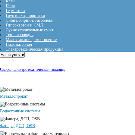
Клеи
Пена
Герметики
Грунтовки, пропитки
Сибит, кирпич, газоблоки
Гипсокартон и СМЛ
Сухие строительные смеси
Теплоизоляция
Малоэтажное домостроение
Пиломатериал
Электротехническая продукция
Наши улсуги
Грунтовка Бетонконтакт 14кг
Скорая электротехническая помощь
Металлопрокат
Водосточные системы
Фанера, ДСП, OSB