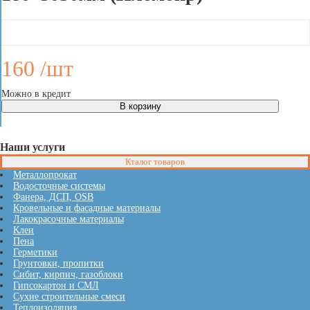
160
/шт
Можно в кредит
Наши услуги
Кталог товаров
Металлопрокат
Водосточные системы
Фанера, ДСП, OSB
Кровельные и фасадные материалы
Лакокрасочные материалы
Клеи
Пена
Герметики
Грунтовки, пропитки
Сибит, кирпич, газоблоки
Гипсокартон и СМЛ
Сухие строительные смеси
Теплоизоляция