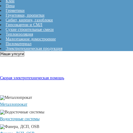
Клеи
Пена
Герметики
Грунтовки, пропитки
Сибит, кирпич, газоблоки
Гипсокартон и СМЛ
Сухие строительные смеси
Теплоизоляция
Малоэтажное домостроение
Пиломатериал
Электротехническая продукция
Наши улсуги
Сайдинг Вертикальный S7
180*3050мм (Пломбир)
Скорая электротехническая помощь
Металлопрокат
Водосточные системы