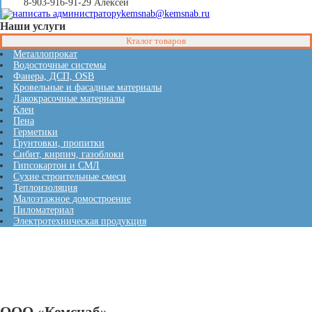
8-903-916-91-29 Алексей
kemsnab@kemsnab.ru
Наши услуги
Кталог товаров
Металлопрокат
Водосточные системы
Фанера, ДСП, OSB
Кровельные и фасадные материалы
Лакокрасочные материалы
Клеи
Пена
Герметики
Грунтовки, пропитки
Сибит, кирпич, газоблоки
Гипсокартон и СМЛ
Сухие строительные смеси
Теплоизоляция
Малоэтажное домостроение
Пиломатериал
Электротехническая продукция