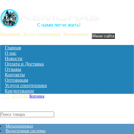
Оптовикам
Услуги спецтехники
Кредитование
Меню сайта
Главная
О нас
Новости
Оплата и Доставка
Отзывы
Контакты
Оптовикам
Услуги спецтехники
Кредитование
(3842)
67-33-83
Корзина
Нет товаров
Кталог товаров
Металлопрокат
Водосточные системы