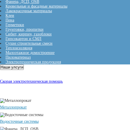
Фанера, ДСП, OSB
Кровельные и фасадные материалы
Лакокрасочные материалы
Клеи
Пена
Герметики
Грунтовки, пропитки
Сибит, кирпич, газоблоки
Гипсокартон и СМЛ
Сухие строительные смеси
Теплоизоляция
Малоэтажное домостроение
Пиломатериал
Электротехническая продукция
Наши улсуги
Оптовикам
Скорая электротехническая помощь
Металлопрокат
Водосточные системы